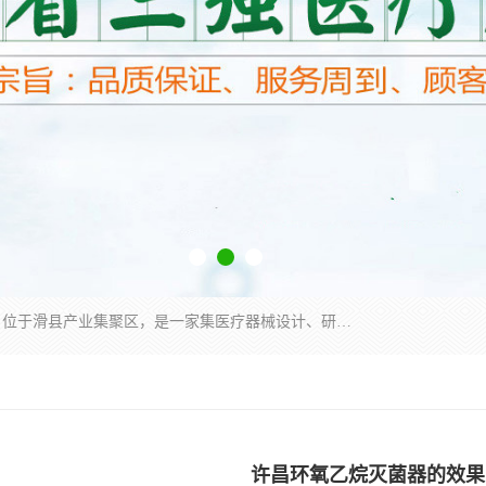
河南省三强医疗器械有限责任公司成立于2010年，位于滑县产业集聚区，是一家集医疗器械设计、研发、生产、销售、服务为一体的现代化高新技术企业。企业园区占地11.8万余平方米，设计建筑面积约13万平方米，总投资约5亿元，主要产品涵盖了清洗灭菌设备、消毒供应室整体配套方案、净化装修、洗消追溯系统、婴儿洗浴系统、物流仓储系统等6大板块。
许昌环氧乙烷灭菌器的效果