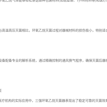
能环氧乙烷气体能够轻松穿透各种包装材料(如纸塑袋、Tyvek材料等)和
性佳与高温高压灭菌相比，环氧乙烷灭菌过程对器械材料的损伤极小，特别
准设备配备专业的解析系统，通过精确控制的通风换气程序，确保灭菌后器械上的
证
医疗机构的实际应用中，三强环氧乙烷灭菌器表现出了稳定可靠的灭菌效