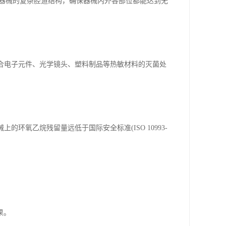
医疗器械的复杂腔道结构，确保器械内外各部位都能达到无
适合电子元件、光学镜头、塑料制品等热敏材料的灭菌处
环氧乙烷残留量远低于国际安全标准(ISO 10993-
果。