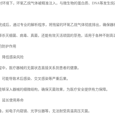
在密封环境下，环氧乙烷气体被精准注入，与微生物的蛋白质、DNA等发生
灭菌完成后，通过专业的解析程序，将残留的环氧乙烷气体彻底排出，确保器
够杀灭细菌、病毒、真菌，还能有效灭活顽固的芽孢，适用于各种不耐高
的防护作用
全，降低感染风险
程中，医疗器械的无菌状态直接关系到患者的健康。
，可能导致术后感染、交叉感染等严重后果。
能够深入器械的细微结构，确保灭菌效果，为医疗安全提供有力保障。
械，延长使用寿命
备，如电子内窥镜、光学仪器等，无法耐受高温高压灭菌。