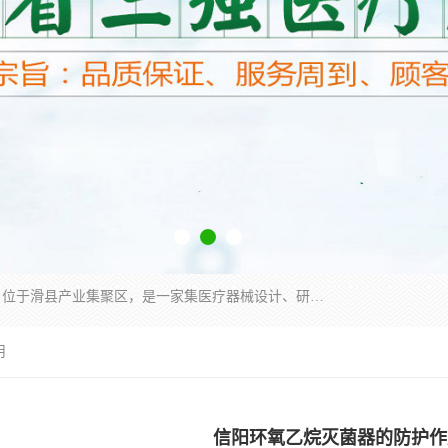
河南省三强医疗器械有限责任公司成立于2010年，位于滑县产业集聚区，是一家集医疗器械设计、研发、生产、销售、服务为一体的现代化高新技术企业。企业园区占地11.8万余平方米，设计建筑面积约13万平方米，总投资约5亿元，主要产品涵盖了清洗灭菌设备、消毒供应室整体配套方案、净化装修、洗消追溯系统、婴儿洗浴系统、物流仓储系统等6大板块。
用
信阳环氧乙烷灭菌器的防护作