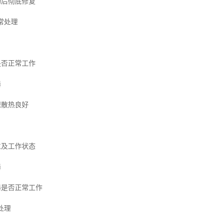
场后彻底修复
异常处理
是否正常工作
器
保散热良好
位及工作状态
器
器是否正常工作
处理