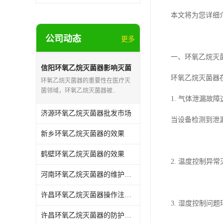
本文将为您详细
公司动态
更多
一、环氧乙烷灭
信阳环氧乙烷灭菌器影响灭菌
的效果因素
环氧乙烷灭菌器
环氧乙烷灭菌器的重要性在医疗灭
菌领域，环氧乙烷灭菌器被..
1. 气体泄漏
济源环氧乙烷灭菌器批发市场
当设备检测到泄
新乡环氧乙烷灭菌器的效果
鹤壁环氧乙烷灭菌器的效果
2. 温度控制
河南环氧乙烷灭菌器的维护和保养
许昌环氧乙烷灭菌器操作注意事项
3. 湿度控制
许昌环氧乙烷灭菌器的防护作用