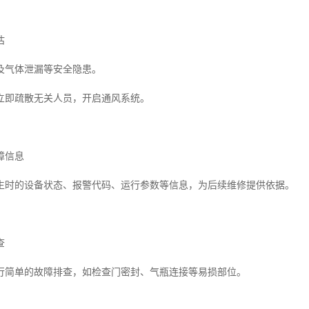
估
及气体泄漏等安全隐患。
立即疏散无关人员，开启通风系统。
障信息
生时的设备状态、报警代码、运行参数等信息，为后续维修提供依据。
查
行简单的故障排查，如检查门密封、气瓶连接等易损部位。