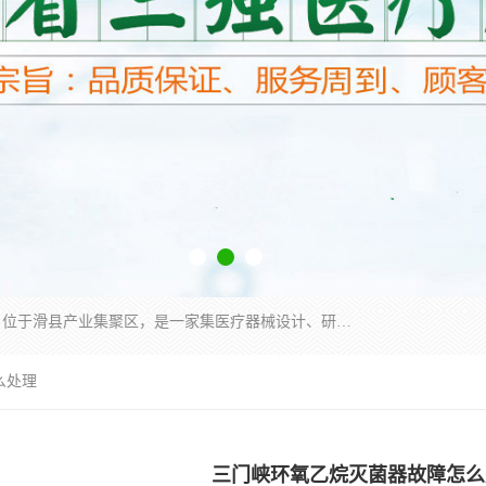
河南省三强医疗器械有限责任公司成立于2010年，位于滑县产业集聚区，是一家集医疗器械设计、研发、生产、销售、服务为一体的现代化高新技术企业。企业园区占地11.8万余平方米，设计建筑面积约13万平方米，总投资约5亿元，主要产品涵盖了清洗灭菌设备、消毒供应室整体配套方案、净化装修、洗消追溯系统、婴儿洗浴系统、物流仓储系统等6大板块。
么处理
三门峡环氧乙烷灭菌器故障怎么